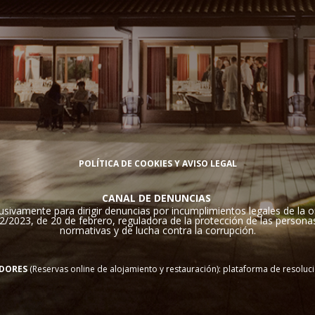
POLÍTICA DE COOKIES Y AVISO LEGAL
CANAL DE DENUNCIAS
usivamente para dirigir denuncias por incumplimientos legales de la o
2/2023, de 20 de febrero, reguladora de la protección de las person
normativas y de lucha contra la corrupción.
IDORES
(Reservas online de alojamiento y restauración): plataforma de resolució