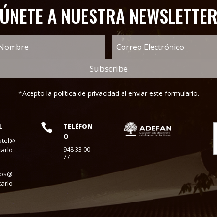
¡ÚNETE A NUESTRA NEWSLETTER
Subscribe
*Acepto la política de privacidad al enviar este formulario.

L
TELÉFON
O
otel@
arlo
948 33 00
77
tos@
arlo