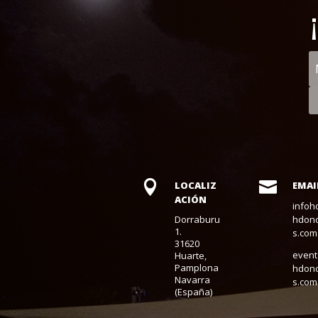


LOCALIZ
EMAI
ACIÓN
infoh
Dorraburu
hdonc
1.
s.com
31620
even
Huarte,
Pamplona
hdonc
Navarra
s.com
(España)